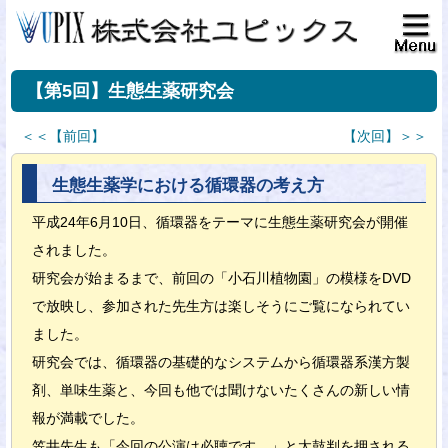
【第5回】生態生薬研究会
＜＜【前回】
【次回】＞＞
生態生薬学における循環器の考え方
平成24年6月10日、循環器をテーマに生態生薬研究会が開催
されました。
研究会が始まるまで、前回の「小石川植物園」の模様をDVD
で放映し、参加された先生方は楽しそうにご覧になられてい
ました。
研究会では、循環器の基礎的なシステムから循環器系漢方製
剤、単味生薬と、今回も他では聞けないたくさんの新しい情
報が満載でした。
笠井先生も「今回の公演は必聴です。」と太鼓判を押される