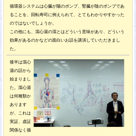
循環器システムは心臓が陽のポンプ、腎臓が陰のポンプであ
ることを、回転寿司に例えられて、とてもわかりやすかった
のではないでしょうか。
この他にも、瀉心湯の瀉とはどういう意味があり、どういう
効果があるのかなどの面白いお話を講演していただきまし
た。
後半は瀉心
湯の話から
始まりまし
た。瀉心湯
は何種類か
あります
が、これは
実証、虚証
関係なく循