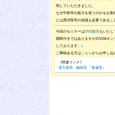
明していただきました。
なぜ中医学の処方を使うのかをお客
には西洋医学の知識も必要であるこ
今回のセミナーは
DVD販売
もいたし
期限付きではありますがZOOMオン
しております。）
ご興味ある方は
こちら
からお申し込
《関連リンク》
漢方薬局・鍼灸院 『眞健堂』