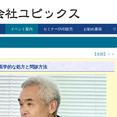
イベント案内
セミナーDVD販売
お勧め書籍
リ
【次回】＞＞
医学的な処方と問診方法