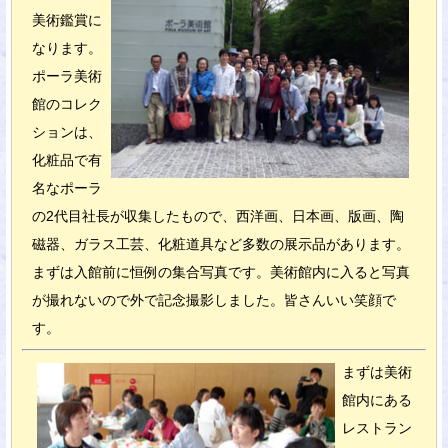
美術鑑賞に
なります。
ポーラ美術
館のコレク
ションは、
化粧品で有
名なポーラ
の2代目社長が収集したもので、西洋画、日本画、版画、陶
磁器、ガラス工芸、化粧道具など多数の展示品があります。
まずは入館前に恒例の集合写真です。美術館内に入ると写真
が撮れないので外で記念撮影しました。皆さんいい笑顔で
す。
まずは美術
館内にある
レストラン