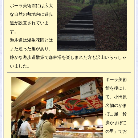
ポーラ美術館には広大
な自然の敷地内に遊歩
道が設置されていま
す。
遊歩道は湿生花園とは
また違った趣があり、
静かな遊歩道散策で森林浴を楽しまれた方も沢山いらっしゃ
いました。
ポーラ美術
館を後にし
て、小田原
名物のかま
ぼこ屋「鈴
廣かまぼこ
の里」でお