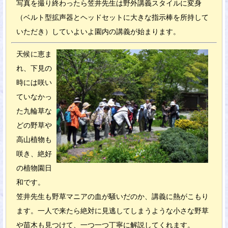
写真を撮り終わったら笠井先生は野外講義スタイルに変身
（ベルト型拡声器とヘッドセットに大きな指示棒を所持して
いただき）していよいよ園内の講義が始まります。
天候に恵ま
れ、下見の
時には咲い
ていなかっ
た九輪草な
どの野草や
高山植物も
咲き、絶好
の植物園日
和です。
笠井先生も野草マニアの血が騒いだのか、講義に熱がこもり
ます。一人で来たら絶対に見逃してしまうような小さな野草
や苗木も見つけて、一つ一つ丁寧に解説してくれます。