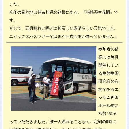
した。
今年の目的地は神奈川県の箱根にある、『箱根湿生花園』で
す。
そして、五月晴れと呼ぶに相応しい素晴らしい天気でした。
ユピックスバスツアーではまだ一度も雨が降っていません！
参加者の皆
様には毎月
開催してい
る生態生薬
研究会の会
場であるエ
ッサム神田
ホール前に
9時に集ま
っていただきました。誰一人遅れることなく、定刻の9時に