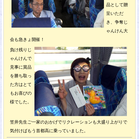
品として贈
呈いただ
き、争奪じ
ゃんけん大
会も急きょ開催！
負け残りじ
ゃんけんで
見事に賞品
を勝ち取っ
た方はとて
もお喜びの
様でした。
笠井先生ご一家のおかげでリクレーションも大盛り上がりで
気付けばもう首都高に乗っていました。