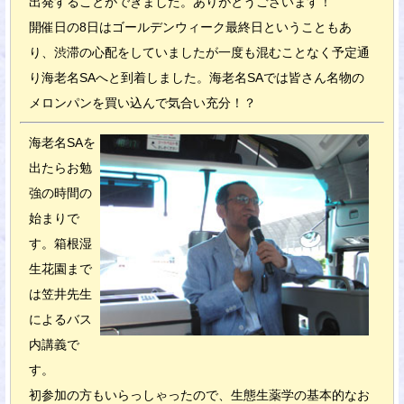
出発することができました。ありがとうございます！
開催日の8日はゴールデンウィーク最終日ということもあ
り、渋滞の心配をしていましたが一度も混むことなく予定通
り海老名SAへと到着しました。海老名SAでは皆さん名物の
メロンパンを買い込んで気合い充分！？
海老名SAを
出たらお勉
強の時間の
始まりで
す。箱根湿
生花園まで
は笠井先生
によるバス
内講義で
す。
初参加の方もいらっしゃったので、生態生薬学の基本的なお