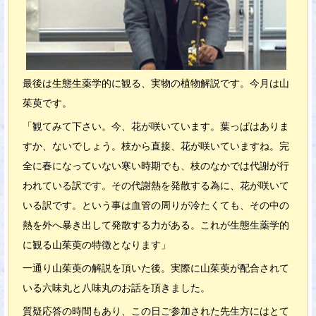
最後は生態生薬学的に観る、実物の植物解説です。今月は山
茱萸です。
「観てみて下さい。今、花が咲いています。葉っぱはありま
すか、ないでしょう。枝から直接、花が咲いていますね。完
全に春になっていない寒い時期でも、枝のなかでは代謝が行
われている訳です。その代謝熱を発散する為に、花が咲いて
いる訳です。という事は血管の周りが冷たくても、その中の
熱を外へ暴き出して発散する力がある。これが生態生薬学的
に観る山茱萸の特徴となります」
一通り山茱萸の解説を頂いた後。実際に山茱萸が配合されて
いる六味丸と八味丸のお話を頂きました。
質疑応答の時間もあり、この日ご参加された先生方にはとて